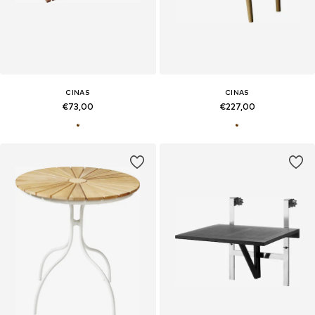
CINAS
CINAS
€73,00
€227,00