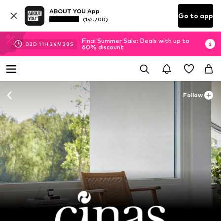
ABOUT YOU App
Go to app
(152.700)
Final Summer Sale: Deals with up to
02
D
11
H
24
M
27
S
60% discount
Follow